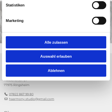
Statistiken
Rufen Sie uns an:
Marketing

07822 867 99 80

Alle zulassen
Auswahl erlauben
Haarmony Studio
Ablehnen
Hausenerstr. 27
77975 Ringsheim
07822 867 99 80

haarmony.studio@gmail.com
