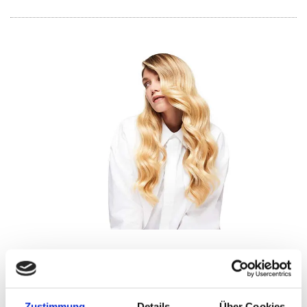
Farbe, die mehr kann – als nur gut auszusehen.
Haar­far­be ist Aus­druck, Emo­ti­on und Per­sön­lich­keit. In den Hän­den
von Farb­spe­zia­lis­tin Nadja Klip­pert wird sie zur Kunst. Mit einem fei­
Zustimmung
Details
Über Cookies